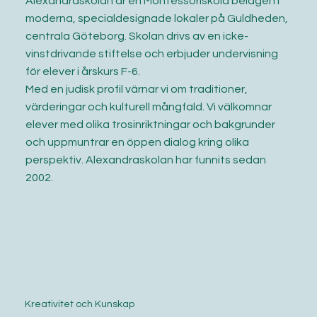
Alexandraskolan är en Montessoriskola belägen i
moderna, specialdesignade lokaler på Guldheden,
centrala Göteborg. Skolan drivs av en icke-
vinstdrivande stiftelse och erbjuder undervisning
för elever i årskurs F-6.
Med en judisk profil värnar vi om traditioner,
värderingar och kulturell mångfald. Vi välkomnar
elever med olika trosinriktningar och bakgrunder
och uppmuntrar en öppen dialog kring olika
perspektiv. Alexandraskolan har funnits sedan
2002.
Kreativitet och Kunskap