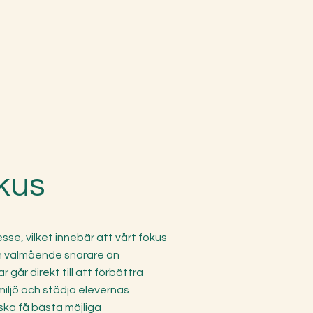
okus
sse, vilket innebär att vårt fokus
och välmående snarare än
r går direkt till att förbättra
iljö och stödja elevernas
 ska få bästa möjliga