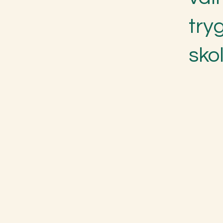
try
skol