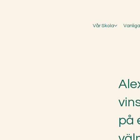
Vår Skola
Vanliga
Ale
vin
på 
väl