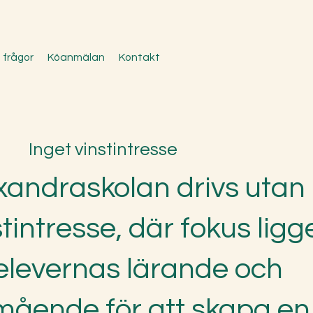
 frågor
Köanmälan
Kontakt
Inget vinstintresse
xandraskolan drivs utan
stintresse, där fokus ligg
elevernas lärande och
mående för att skapa en