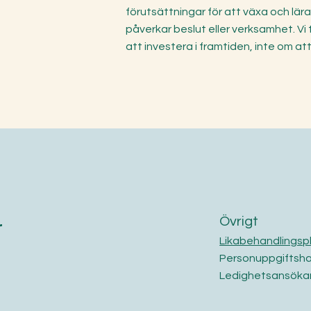
förutsättningar för att växa och lär
påverkar beslut eller verksamhet. Vi 
att investera i framtiden, inte om att
Övrigt
r
Likabehandlingsp
Personuppgiftsha
Ledighetsansöka