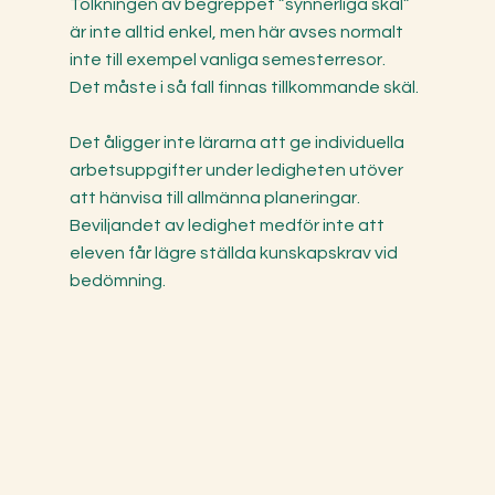
Tolkningen av begreppet ”synnerliga skäl”
är inte alltid enkel, men här avses normalt
inte till exempel vanliga semesterresor.
Det måste i så fall finnas tillkommande skäl.
Det åligger inte lärarna att ge individuella
arbetsuppgifter under ledigheten utöver
att hänvisa till allmänna planeringar.
Beviljandet av ledighet medför inte att
eleven får lägre ställda kunskapskrav vid
bedömning.