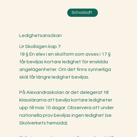
Schoolsoft
Ledighetsansökan
Ur Skollagen kap 7:
18 § En elev i en skolform som avses i 17 §
får beviljas kortare ledighet för enskilda
angelägenheter. Om det finns synnerliga
skäl får längre ledighet beviljas.
På Alexandraskolan är det delegerat till
klasslärarna att bevilja kortare ledigheter
upp till max 10 dagar. Observera att under
nationella prov beviljas ingen ledighet (se
Skolverkets hemsida).